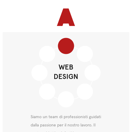
E-
CONSULENZA
BUSINESS
APPLICATION
SECURITY
INFRASTRUCTURE
WEB
APP
COMMERCE
INTELLIGENCE
DEVELOPMENT
ENHANCEMENT
HOSTING
DESIGN
DESIGN
ERP
DEVELOPMENT
Siamo un team di professionisti guidati
dalla passione per il nostro lavoro. Il